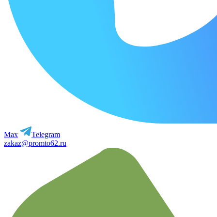
Max
Telegram
zakaz@promto62.ru