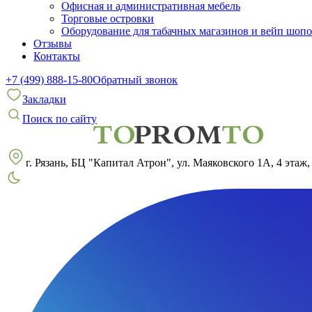
Офисная и административная мебель
Торговые островки
Оборудование для табачных магазинов и вейп шоп
Отзывы
Контакты
+7 (499) 888-15-80
Обратный звонок
Закладки
Поиск по сайту
г. Рязань, БЦ "Капитал Атрон", ул. Маяковского 1А, 4 этаж,