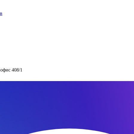
ов
 офис 408/1