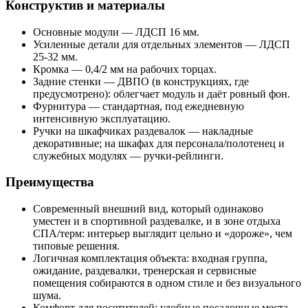
Конструктив и материалы
Основные модули — ЛДСП 16 мм.
Усиленные детали для отдельных элементов — ЛДСП
25-32 мм.
Кромка — 0,4/2 мм на рабочих торцах.
Задние стенки — ДВПО (в конструкциях, где
предусмотрено): облегчает модуль и даёт ровный фон.
Фурнитура — стандартная, под ежедневную
интенсивную эксплуатацию.
Ручки на шкафчиках раздевалок — накладные
декоративные; на шкафах для персонала/полотенец и
служебных модулях — ручки-рейлинги.
Преимущества
Современный внешний вид, который одинаково
уместен и в спортивной раздевалке, и в зоне отдыха
СПА/терм: интерьер выглядит цельно и «дороже», чем
типовые решения.
Логичная комплектация объекта: входная группа,
ожидание, раздевалки, тренерская и сервисные
помещения собираются в одном стиле и без визуального
шума.
Комфорт для посетителей: удобные посадочные места,