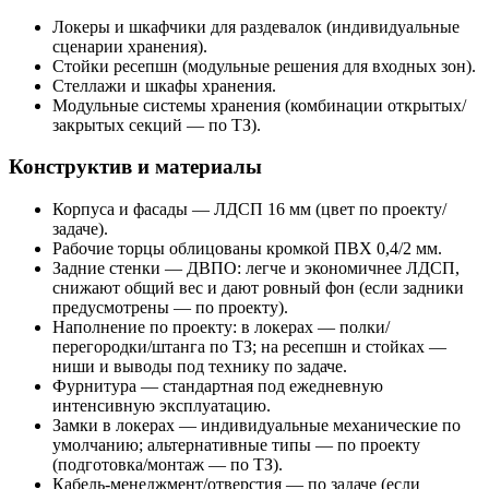
Локеры и шкафчики для раздевалок (индивидуальные
сценарии хранения).
Стойки ресепшн (модульные решения для входных зон).
Стеллажи и шкафы хранения.
Модульные системы хранения (комбинации открытых/
закрытых секций — по ТЗ).
Конструктив и материалы
Корпуса и фасады — ЛДСП 16 мм (цвет по проекту/
задаче).
Рабочие торцы облицованы кромкой ПВХ 0,4/2 мм.
Задние стенки — ДВПО: легче и экономичнее ЛДСП,
снижают общий вес и дают ровный фон (если задники
предусмотрены — по проекту).
Наполнение по проекту: в локерах — полки/
перегородки/штанга по ТЗ; на ресепшн и стойках —
ниши и выводы под технику по задаче.
Фурнитура — стандартная под ежедневную
интенсивную эксплуатацию.
Замки в локерах — индивидуальные механические по
умолчанию; альтернативные типы — по проекту
(подготовка/монтаж — по ТЗ).
Кабель‑менеджмент/отверстия — по задаче (если