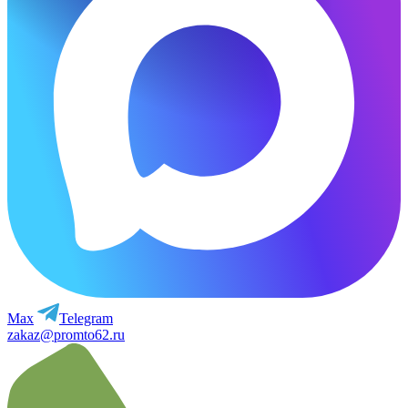
Max
Telegram
zakaz@promto62.ru