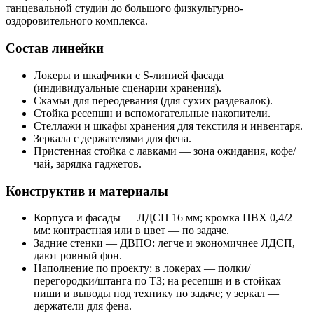
танцевальной студии до большого физкультурно-
оздоровительного комплекса.
Состав линейки
Локеры и шкафчики с S‑линией фасада
(индивидуальные сценарии хранения).
Скамьи для переодевания (для сухих раздевалок).
Стойка ресепшн и вспомогательные накопители.
Стеллажи и шкафы хранения для текстиля и инвентаря.
Зеркала с держателями для фена.
Пристенная стойка с лавками — зона ожидания, кофе/
чай, зарядка гаджетов.
Конструктив и материалы
Корпуса и фасады — ЛДСП 16 мм; кромка ПВХ 0,4/2
мм: контрастная или в цвет — по задаче.
Задние стенки — ДВПО: легче и экономичнее ЛДСП,
дают ровный фон.
Наполнение по проекту: в локерах — полки/
перегородки/штанга по ТЗ; на ресепшн и в стойках —
ниши и выводы под технику по задаче; у зеркал —
держатели для фена.