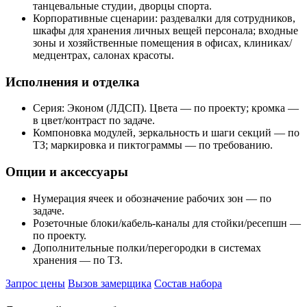
танцевальные студии, дворцы спорта.
Корпоративные сценарии: раздевалки для сотрудников,
шкафы для хранения личных вещей персонала; входные
зоны и хозяйственные помещения в офисах, клиниках/
медцентрах, салонах красоты.
Исполнения и отделка
Серия: Эконом (ЛДСП). Цвета — по проекту; кромка —
в цвет/контраст по задаче.
Компоновка модулей, зеркальность и шаги секций — по
ТЗ; маркировка и пиктограммы — по требованию.
Опции и аксессуары
Нумерация ячеек и обозначение рабочих зон — по
задаче.
Розеточные блоки/кабель‑каналы для стойки/ресепшн —
по проекту.
Дополнительные полки/перегородки в системах
хранения — по ТЗ.
Запрос цены
Вызов замерщика
Состав набора