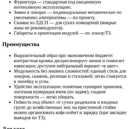
Фурнитура — стандартная под ежедневную
интенсивную эксплуатацию.
Замки в локерах — индивидуальные механические по
умолчанию; альтернативы — по проекту.
Скамьи из ЛДСП — для сухих помещений (мокрые
зоны не рекомендуются).
Габариты и ориентация модулей — по эскизу/ТЗ.
Преимущества
Выразительный образ при экономичном бюджете:
контрастная кромка дисциплинирует линии и помогает
навигации; доступен нейтральный вариант «в цвет».
Модульность без лишних сложностей: единый стиль для
локеров, скамеек, ресепшн и стеллажей; легко стыкуется
в линейку и углы.
Удобство эксплуатации: понятные сценарии хранения,
логичная нумерация ячеек (по задаче), гладкие
поверхности — легко убирать.
Гибкость под объект: от сухих раздевалок и входных
групп до хозяйственных зон; на пристенной стойке
можно организовать кофе‑пойнт и зарядку (при закладке
выводов по ТЗ).
Для кого