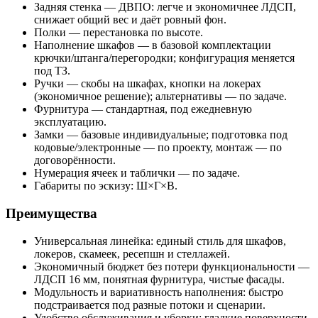
Задняя стенка — ДВПО: легче и экономичнее ЛДСП,
снижает общий вес и даёт ровный фон.
Полки — перестановка по высоте.
Наполнение шкафов — в базовой комплектации
крючки/штанга/перегородки; конфигурация меняется
под ТЗ.
Ручки — скобы на шкафах, кнопки на локерах
(экономичное решение); альтернативы — по задаче.
Фурнитура — стандартная, под ежедневную
эксплуатацию.
Замки — базовые индивидуальные; подготовка под
кодовые/электронные — по проекту, монтаж — по
договорённости.
Нумерация ячеек и таблички — по задаче.
Габариты по эскизу: Ш×Г×В.
Преимущества
Универсальная линейка: единый стиль для шкафов,
локеров, скамеек, ресепшн и стеллажей.
Экономичный бюджет без потери функциональности —
ЛДСП 16 мм, понятная фурнитура, чистые фасады.
Модульность и вариативность наполнения: быстро
подстраивается под разные потоки и сценарии.
Удобство обслуживания и уборки: гладкие поверхности,