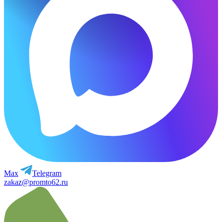
Max
Telegram
zakaz@promto62.ru