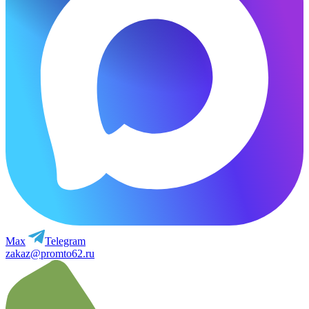
Max
Telegram
zakaz@promto62.ru