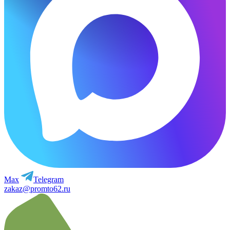
Max
Telegram
zakaz@promto62.ru