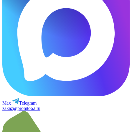
Max
Telegram
zakaz@promto62.ru