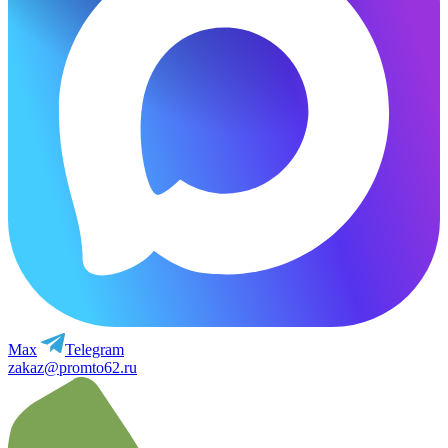
Max
Telegram
zakaz@promto62.ru