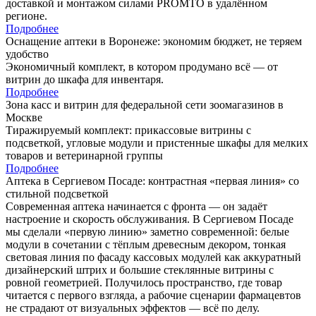
доставкой и монтажом силами PROMTO в удалённом
регионе.
Подробнее
Оснащение аптеки в Воронеже: экономим бюджет, не теряем
удобство
Экономичный комплект, в котором продумано всё — от
витрин до шкафа для инвентаря.
Подробнее
Зона касс и витрин для федеральной сети зоомагазинов в
Москве
Тиражируемый комплект: прикассовые витрины с
подсветкой, угловые модули и пристенные шкафы для мелких
товаров и ветеринарной группы
Подробнее
Аптека в Сергиевом Посаде: контрастная «первая линия» со
стильной подсветкой
Современная аптека начинается с фронта — он задаёт
настроение и скорость обслуживания. В Сергиевом Посаде
мы сделали «первую линию» заметно современной: белые
модули в сочетании с тёплым древесным декором, тонкая
световая линия по фасаду кассовых модулей как аккуратный
дизайнерский штрих и большие стеклянные витрины с
ровной геометрией. Получилось пространство, где товар
читается с первого взгляда, а рабочие сценарии фармацевтов
не страдают от визуальных эффектов — всё по делу.