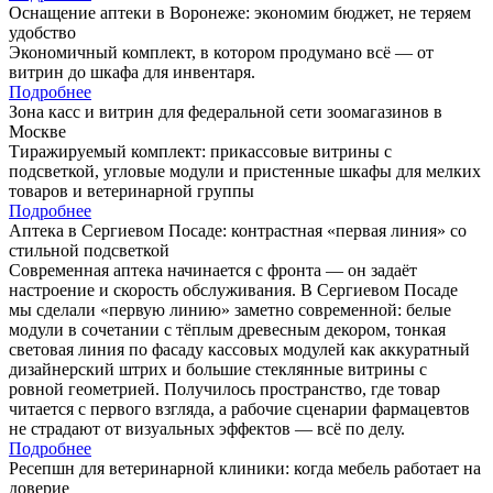
Оснащение аптеки в Воронеже: экономим бюджет, не теряем
удобство
Экономичный комплект, в котором продумано всё — от
витрин до шкафа для инвентаря.
Подробнее
Зона касс и витрин для федеральной сети зоомагазинов в
Москве
Тиражируемый комплект: прикассовые витрины с
подсветкой, угловые модули и пристенные шкафы для мелких
товаров и ветеринарной группы
Подробнее
Аптека в Сергиевом Посаде: контрастная «первая линия» со
стильной подсветкой
Современная аптека начинается с фронта — он задаёт
настроение и скорость обслуживания. В Сергиевом Посаде
мы сделали «первую линию» заметно современной: белые
модули в сочетании с тёплым древесным декором, тонкая
световая линия по фасаду кассовых модулей как аккуратный
дизайнерский штрих и большие стеклянные витрины с
ровной геометрией. Получилось пространство, где товар
читается с первого взгляда, а рабочие сценарии фармацевтов
не страдают от визуальных эффектов — всё по делу.
Подробнее
Ресепшн для ветеринарной клиники: когда мебель работает на
доверие