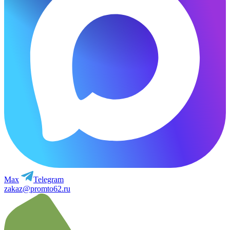
Max
Telegram
zakaz@promto62.ru