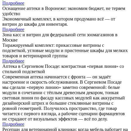
Подробнее
Оснащение аптеки в Воронеже: экономим бюджет, не теряем
удобство
Экономичный комплект, в котором продумано всё — от
витрин до шкафа для инвентаря.
Подробнее
Зона касс и витрин для федеральной сети зоомагазинов в
Москве
Тиражируемый комплект: прикассовые витрины с
подсветкой, угловые модули и пристенные шкафы для мелких
товаров и ветеринарной группы
Подробнее
Аптека в Сергиевом Посаде: контрастная «первая линия» со
стильной подсветкой
Современная аптека начинается с фронта — он задаёт
настроение и скорость обслуживания. В Сергиевом Посаде
мы сделали «первую линию» заметно современной: белые
модули в сочетании с тёплым древесным декором, тонкая
световая линия по фасаду кассовых модулей как аккуратный
дизайнерский штрих и большие стеклянные витрины с
ровной геометрией. Получилось пространство, где товар
читается с первого взгляда, а рабочие сценарии фармацевтов
не страдают от визуальных эффектов — всё по делу.
Подробнее
Ресепшн для ветеринарной клиники: когда мебель работает на