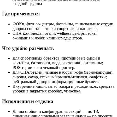
входной группы.
Где применяется
ФОКи, фитнес‑центры, бассейны, танцевальные студии,
дворцы спорта — точки спортпита и напитков.
СПА‑комплексы, отели, wellness‑центры; зоны
ожидания и лобби клиник/медцентров.
Что удобно размещать
Для спортивных объектов: протеиновые смеси и
коктейли, батончики, вода, изотоники, витамины;
POS‑терминал и чековый принтер.
Для СПА/отелей: чайные наборы, кофе (зерно/капсулы),
сиропы, сахар, стаканы/крышки/мешалки, салфетки;
нейтральный декор и информационные буклеты.
Внутренние ниши: запас товара и расходников, средства
уборки в закрытых коробах, упаковка.
Исполнения и отделка
Длина стойки и конфигурация секций — по ТЗ;
линейная или с угловыми завершениями — по проекту.