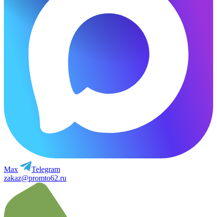
Max
Telegram
zakaz@promto62.ru