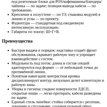
под розеточные блоки для POS/кофемашины/блендера/
чайника — по задаче; позиция вывода кабеля — по
требованию.
Крепление к полу/стене — по ТЗ; стыковка модулей в
линию и углы — по проекту.
Фурнитура — стандартная под ежедневную
интенсивную эксплуатацию.
Габариты по эскизу: Ш×Г×В.
Преимущества
Быстрая выдача и порядок: надставка создаёт фронт
обслуживания, скрывает рабочую зону и упрощает
взаимодействие с гостем.
Модульность под поток: длина и состав секций
адаптируются под формат — от небольшой точки до
протяжённой линии.
Понятная навигация: контрастная кромка
дисциплинирует контур, визуально делит клиентскую и
рабочую зоны.
Уборка и гигиена: гладкие поверхности ЛДСП,
открытые ниши — легко протирать; кабели разведены
по задаче.
Единый стиль линейки: стойка собирается с ресепшн,
локерами и стеллажами, создавая цельный образ