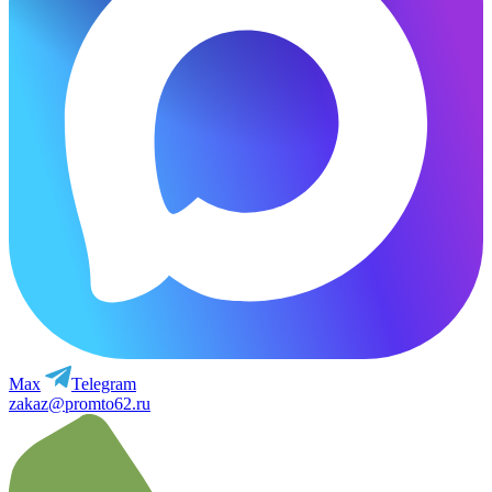
Max
Telegram
zakaz@promto62.ru