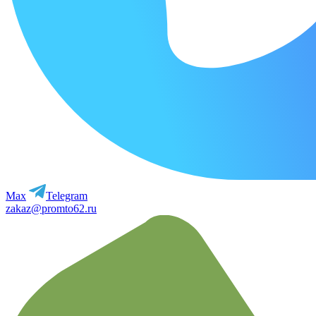
Max
Telegram
zakaz@promto62.ru