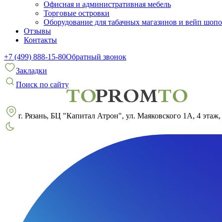
Офисная и административная мебель
Торговые островки
Оборудование для табачных магазинов и вейп шоп
Отзывы
Контакты
+7 (499) 888-15-80
Обратный звонок
Закладки
Поиск по сайту
г. Рязань, БЦ "Капитал Атрон", ул. Маяковского 1А, 4 этаж,