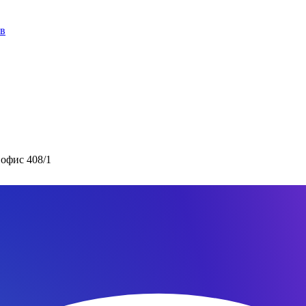
ов
 офис 408/1