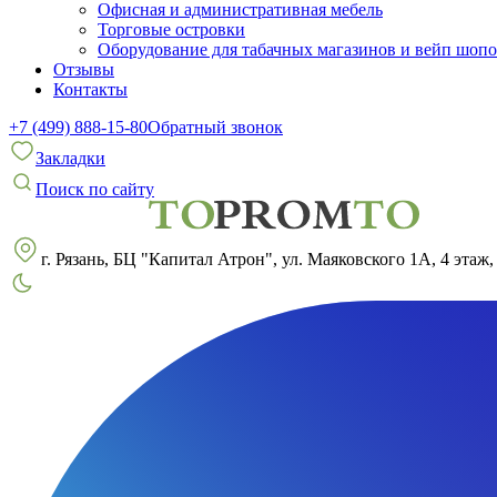
Офисная и административная мебель
Торговые островки
Оборудование для табачных магазинов и вейп шоп
Отзывы
Контакты
+7 (499) 888-15-80
Обратный звонок
Закладки
Поиск по сайту
г. Рязань, БЦ "Капитал Атрон", ул. Маяковского 1А, 4 этаж,