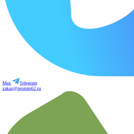
Max
Telegram
zakaz@promto62.ru