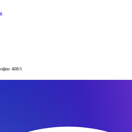
ов
 офис 408/1