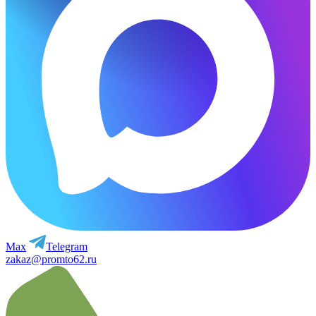
Max
Telegram
zakaz@promto62.ru