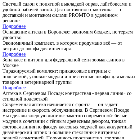
Светлый салон с понятной выкладкой оправ, лайтбоксами и
удобной рабочей зоной. Для постоянного заказчика — с
доставкой и монтажом силами PROMTO в удалённом
регионе.
Подробнее
Оснащение аптеки в Воронеже: экономим бюджет, не теряем
удобство
Экономичный комплект, в котором продумано всё — от
витрин до шкафа для инвентаря.
Подробнее
Зона касс и витрин для федеральной сети зоомагазинов в
Москве
Тиражируемый комплект: прикассовые витрины с
подсветкой, угловые модули и пристенные шкафы для мелких
товаров и ветеринарной группы
Подробнее
Аптека в Сергиевом Посаде: контрастная «первая линия» со
стильной подсветкой
Современная аптека начинается с фронта — он задаёт
настроение и скорость обслуживания. В Сергиевом Посаде
мы сделали «первую линию» заметно современной: белые
модули в сочетании с тёплым древесным декором, тонкая
световая линия по фасаду кассовых модулей как аккуратный
дизайнерский штрих и большие стеклянные витрины с
ровной геометрией. Получилось пространство, где товар