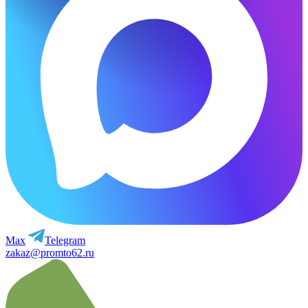
Max
Telegram
zakaz@promto62.ru