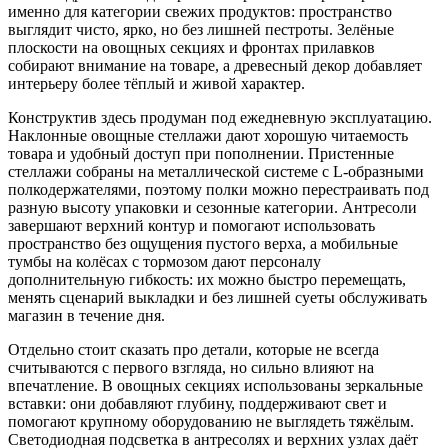
именно для категории свежих продуктов: пространство
выглядит чисто, ярко, но без лишней пестроты. Зелёные
плоскости на овощных секциях и фронтах прилавков
собирают внимание на товаре, а древесный декор добавляет
интерьеру более тёплый и живой характер.
Конструктив здесь продуман под ежедневную эксплуатацию.
Наклонные овощные стеллажи дают хорошую читаемость
товара и удобный доступ при пополнении. Пристенные
стеллажи собраны на металлической системе с L-образными
полкодержателями, поэтому полки можно перестраивать под
разную высоту упаковки и сезонные категории. Антресоли
завершают верхний контур и помогают использовать
пространство без ощущения пустого верха, а мобильные
тумбы на колёсах с тормозом дают персоналу
дополнительную гибкость: их можно быстро перемещать,
менять сценарий выкладки и без лишней суеты обслуживать
магазин в течение дня.
Отдельно стоит сказать про детали, которые не всегда
считываются с первого взгляда, но сильно влияют на
впечатление. В овощных секциях использованы зеркальные
вставки: они добавляют глубину, поддерживают свет и
помогают крупному оборудованию не выглядеть тяжёлым.
Светодиодная подсветка в антресолях и верхних узлах даёт