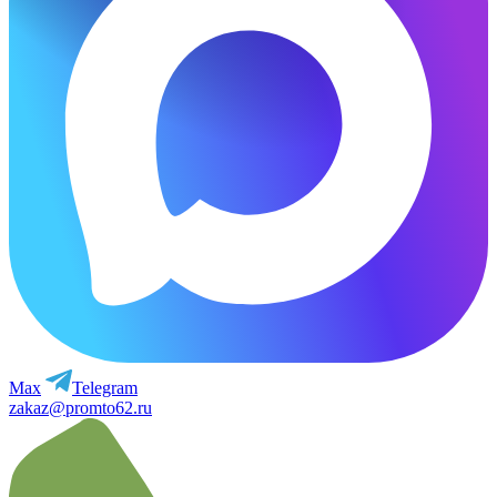
Max
Telegram
zakaz@promto62.ru