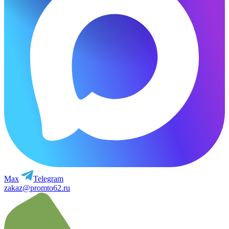
Max
Telegram
zakaz@promto62.ru