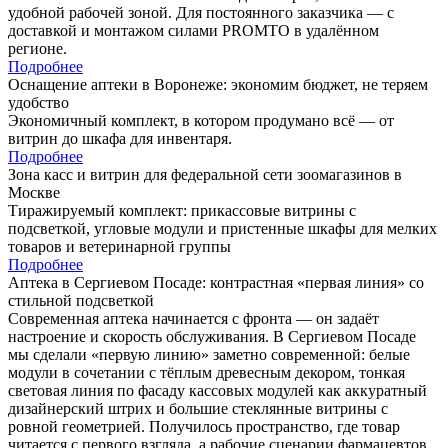
удобной рабочей зоной. Для постоянного заказчика — с
доставкой и монтажом силами PROMTO в удалённом
регионе.
Подробнее
Оснащение аптеки в Воронеже: экономим бюджет, не теряем
удобство
Экономичный комплект, в котором продумано всё — от
витрин до шкафа для инвентаря.
Подробнее
Зона касс и витрин для федеральной сети зоомагазинов в
Москве
Тиражируемый комплект: прикассовые витрины с
подсветкой, угловые модули и пристенные шкафы для мелких
товаров и ветеринарной группы
Подробнее
Аптека в Сергиевом Посаде: контрастная «первая линия» со
стильной подсветкой
Современная аптека начинается с фронта — он задаёт
настроение и скорость обслуживания. В Сергиевом Посаде
мы сделали «первую линию» заметно современной: белые
модули в сочетании с тёплым древесным декором, тонкая
световая линия по фасаду кассовых модулей как аккуратный
дизайнерский штрих и большие стеклянные витрины с
ровной геометрией. Получилось пространство, где товар
читается с первого взгляда, а рабочие сценарии фармацевтов