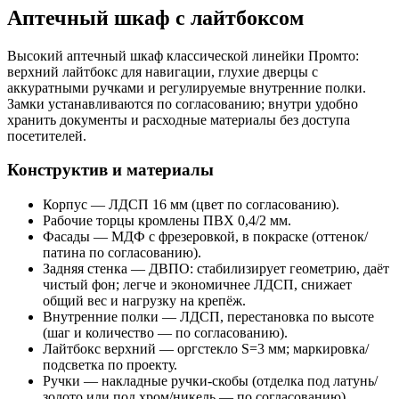
Аптечный шкаф с лайтбоксом
Высокий аптечный шкаф классической линейки Промто:
верхний лайтбокс для навигации, глухие дверцы с
аккуратными ручками и регулируемые внутренние полки.
Замки устанавливаются по согласованию; внутри удобно
хранить документы и расходные материалы без доступа
посетителей.
Конструктив и материалы
Корпус — ЛДСП 16 мм (цвет по согласованию).
Рабочие торцы кромлены ПВХ 0,4/2 мм.
Фасады — МДФ с фрезеровкой, в покраске (оттенок/
патина по согласованию).
Задняя стенка — ДВПО: стабилизирует геометрию, даёт
чистый фон; легче и экономичнее ЛДСП, снижает
общий вес и нагрузку на крепёж.
Внутренние полки — ЛДСП, перестановка по высоте
(шаг и количество — по согласованию).
Лайтбокс верхний — оргстекло S=3 мм; маркировка/
подсветка по проекту.
Ручки — накладные ручки-скобы (отделка под латунь/
золото или под хром/никель — по согласованию).