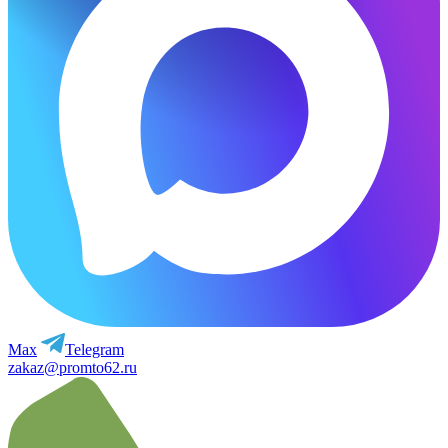
Max
Telegram
zakaz@promto62.ru