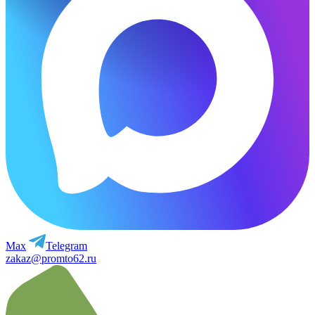
Max
Telegram
zakaz@promto62.ru