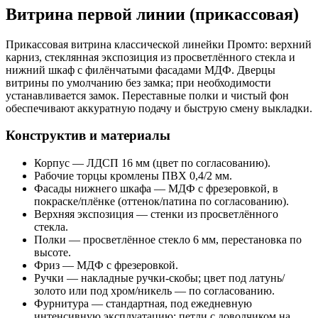
Витрина первой линии (прикассовая)
Прикассовая витрина классической линейки Промто: верхний
карниз, стеклянная экспозиция из просветлённого стекла и
нижний шкаф с филёнчатыми фасадами МДФ. Дверцы
витрины по умолчанию без замка; при необходимости
устанавливается замок. Переставные полки и чистый фон
обеспечивают аккуратную подачу и быструю смену выкладки.
Конструктив и материалы
Корпус — ЛДСП 16 мм (цвет по согласованию).
Рабочие торцы кромлены ПВХ 0,4/2 мм.
Фасады нижнего шкафа — МДФ с фрезеровкой, в
покраске/плёнке (оттенок/патина по согласованию).
Верхняя экспозиция — стенки из просветлённого
стекла.
Полки — просветлённое стекло 6 мм, перестановка по
высоте.
Фриз — МДФ с фрезеровкой.
Ручки — накладные ручки-скобы; цвет под латунь/
золото или под хром/никель — по согласованию.
Фурнитура — стандартная, под ежедневную
интенсивную эксплуатацию; петли с доводчиком на