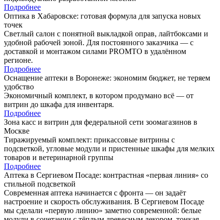
Подробнее
Оптика в Хабаровске: готовая формула для запуска новых
точек
Светлый салон с понятной выкладкой оправ, лайтбоксами и
удобной рабочей зоной. Для постоянного заказчика — с
доставкой и монтажом силами PROMTO в удалённом
регионе.
Подробнее
Оснащение аптеки в Воронеже: экономим бюджет, не теряем
удобство
Экономичный комплект, в котором продумано всё — от
витрин до шкафа для инвентаря.
Подробнее
Зона касс и витрин для федеральной сети зоомагазинов в
Москве
Тиражируемый комплект: прикассовые витрины с
подсветкой, угловые модули и пристенные шкафы для мелких
товаров и ветеринарной группы
Подробнее
Аптека в Сергиевом Посаде: контрастная «первая линия» со
стильной подсветкой
Современная аптека начинается с фронта — он задаёт
настроение и скорость обслуживания. В Сергиевом Посаде
мы сделали «первую линию» заметно современной: белые
модули в сочетании с тёплым древесным декором, тонкая