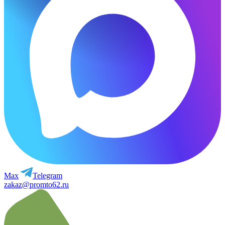
Max
Telegram
zakaz@promto62.ru