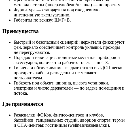
материал стены (анкера/дюбели/планка) — по проекту.
Фурнитура — стандартная под ежедневную
интенсивную эксплуатацию.
Габариты по эскизу: Ш×Г×В.
Преимущества
Быстрый и безопасный сценарий: держатели фиксируют
фен, зеркало обеспечивает контроль укладки, проходы
не перегружаются.
Порядок и навигация: понятные места для приборов и
аксессуаров; количество рабочих точек — по ТЗ.
Гигиена и обслуживание: гладкое стекло и ЛДСП легко
протирать; кабели разведены и не мешают
пользователям.
Гибкость под объект: ширина, высота установки,
электрика и число держателей — по задаче помещения и
потока.
Где применяется
Раздевалки ФОКов, фитнес‑центров и клубов,
бассейнов, танцевальных студий, дворцов спорта; термы
и СПА‑центры; гостиницы (wellness/раздевалки).