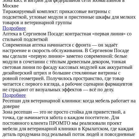
Зона касс и витрин для федеральной сети зоомагазинов в
Москве
Тиражируемый комплект: прикассовые витрины с
подсветкой, угловые модули и пристенные шкафы для мелких
товаров и ветеринарной группы
Подробнее
Аптека в Сергиевом Посаде: контрастная «первая линия» со
стильной подсветкой
Современная аптека начинается с фронта — он задаёт
настроение и скорость обслуживания. В Сергиевом Посаде
мы сделали «первую линию» заметно современной: белые
модули в сочетании с тёплым древесным декором, тонкая
световая линия по фасаду кассовых модулей как аккуратный
дизайнерский штрих и большие стеклянные витрины с
ровной геометрией. Получилось пространство, где товар
читается с первого взгляда, а рабочие сценарии фармацевтов
не страдают от визуальных эффектов — всё по делу.
Подробнее
Ресепшн для ветеринарной клиники: когда мебель работает на
доверие
Зона ресепшн — это не просто стойка для приветствий, а
точка, где начинается забота о каждом посетителе. Для
постоянного клиента ПРОМТО мы реализовали проект
мебели для ветеринарной клиники в Крылатском, где каждая
деталь продумана под реальный поток людей и повседневные