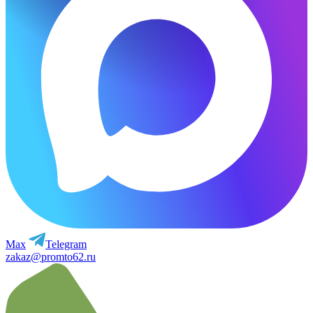
Max
Telegram
zakaz@promto62.ru