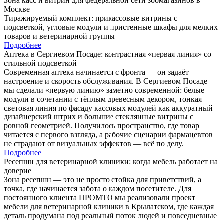
Зона касс и витрин для федеральной сети зоомагазинов в
Москве
Тиражируемый комплект: прикассовые витрины с
подсветкой, угловые модули и пристенные шкафы для мелких
товаров и ветеринарной группы
Подробнее
Аптека в Сергиевом Посаде: контрастная «первая линия» со
стильной подсветкой
Современная аптека начинается с фронта — он задаёт
настроение и скорость обслуживания. В Сергиевом Посаде
мы сделали «первую линию» заметно современной: белые
модули в сочетании с тёплым древесным декором, тонкая
световая линия по фасаду кассовых модулей как аккуратный
дизайнерский штрих и большие стеклянные витрины с
ровной геометрией. Получилось пространство, где товар
читается с первого взгляда, а рабочие сценарии фармацевтов
не страдают от визуальных эффектов — всё по делу.
Подробнее
Ресепшн для ветеринарной клиники: когда мебель работает на
доверие
Зона ресепшн — это не просто стойка для приветствий, а
точка, где начинается забота о каждом посетителе. Для
постоянного клиента ПРОМТО мы реализовали проект
мебели для ветеринарной клиники в Крылатском, где каждая
деталь продумана под реальный поток людей и повседневные