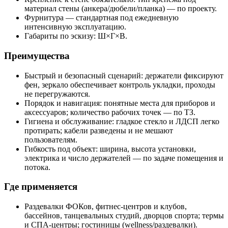
материал стены (анкера/дюбели/планка) — по проекту.
Фурнитура — стандартная под ежедневную
интенсивную эксплуатацию.
Габариты по эскизу: Ш×Г×В.
Преимущества
Быстрый и безопасный сценарий: держатели фиксируют
фен, зеркало обеспечивает контроль укладки, проходы
не перегружаются.
Порядок и навигация: понятные места для приборов и
аксессуаров; количество рабочих точек — по ТЗ.
Гигиена и обслуживание: гладкое стекло и ЛДСП легко
протирать; кабели разведены и не мешают
пользователям.
Гибкость под объект: ширина, высота установки,
электрика и число держателей — по задаче помещения и
потока.
Где применяется
Раздевалки ФОКов, фитнес‑центров и клубов,
бассейнов, танцевальных студий, дворцов спорта; термы
и СПА‑центры; гостиницы (wellness/раздевалки).