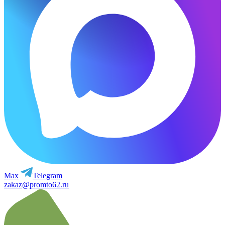
Max
Telegram
zakaz@promto62.ru