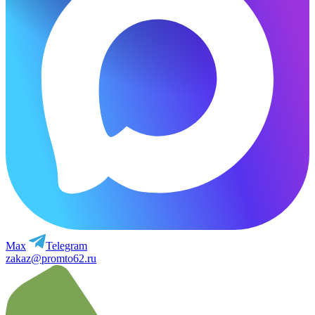
Max
Telegram
zakaz@promto62.ru