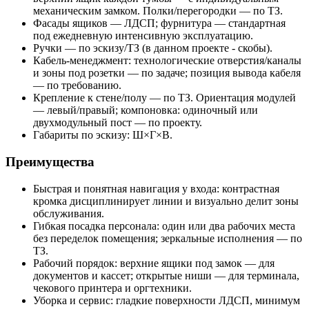
механическим замком. Полки/перегородки — по ТЗ.
Фасады ящиков — ЛДСП; фурнитура — стандартная
под ежедневную интенсивную эксплуатацию.
Ручки — по эскизу/ТЗ (в данном проекте - скобы).
Кабель-менеджмент: технологические отверстия/каналы
и зоны под розетки — по задаче; позиция вывода кабеля
— по требованию.
Крепление к стене/полу — по ТЗ. Ориентация модулей
— левый/правый; компоновка: одиночный или
двухмодульный пост — по проекту.
Габариты по эскизу: Ш×Г×В.
Преимущества
Быстрая и понятная навигация у входа: контрастная
кромка дисциплинирует линии и визуально делит зоны
обслуживания.
Гибкая посадка персонала: один или два рабочих места
без переделок помещения; зеркальные исполнения — по
ТЗ.
Рабочий порядок: верхние ящики под замок — для
документов и кассет; открытые ниши — для терминала,
чекового принтера и оргтехники.
Уборка и сервис: гладкие поверхности ЛДСП, минимум