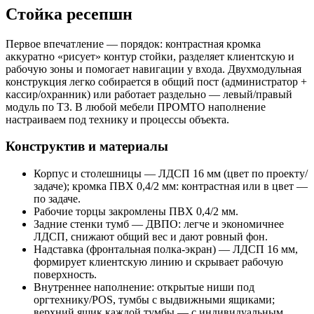
Стойка ресепшн
Первое впечатление — порядок: контрастная кромка
аккуратно «рисует» контур стойки, разделяет клиентскую и
рабочую зоны и помогает навигации у входа. Двухмодульная
конструкция легко собирается в общий пост (администратор +
кассир/охранник) или работает раздельно — левый/правый
модуль по ТЗ. В любой мебели ПРОМТО наполнение
настраиваем под технику и процессы объекта.
Конструктив и материалы
Корпус и столешницы — ЛДСП 16 мм (цвет по проекту/
задаче); кромка ПВХ 0,4/2 мм: контрастная или в цвет —
по задаче.
Рабочие торцы закромлены ПВХ 0,4/2 мм.
Задние стенки тумб — ДВПО: легче и экономичнее
ЛДСП, снижают общий вес и дают ровный фон.
Надставка (фронтальная полка-экран) — ЛДСП 16 мм,
формирует клиентскую линию и скрывает рабочую
поверхность.
Внутреннее наполнение: открытые ниши под
оргтехнику/POS, тумбы с выдвижными ящиками;
верхний ящик каждой тумбы — с индивидуальным