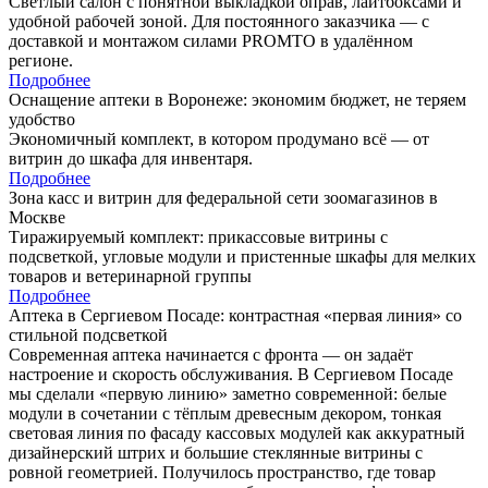
Светлый салон с понятной выкладкой оправ, лайтбоксами и
удобной рабочей зоной. Для постоянного заказчика — с
доставкой и монтажом силами PROMTO в удалённом
регионе.
Подробнее
Оснащение аптеки в Воронеже: экономим бюджет, не теряем
удобство
Экономичный комплект, в котором продумано всё — от
витрин до шкафа для инвентаря.
Подробнее
Зона касс и витрин для федеральной сети зоомагазинов в
Москве
Тиражируемый комплект: прикассовые витрины с
подсветкой, угловые модули и пристенные шкафы для мелких
товаров и ветеринарной группы
Подробнее
Аптека в Сергиевом Посаде: контрастная «первая линия» со
стильной подсветкой
Современная аптека начинается с фронта — он задаёт
настроение и скорость обслуживания. В Сергиевом Посаде
мы сделали «первую линию» заметно современной: белые
модули в сочетании с тёплым древесным декором, тонкая
световая линия по фасаду кассовых модулей как аккуратный
дизайнерский штрих и большие стеклянные витрины с
ровной геометрией. Получилось пространство, где товар