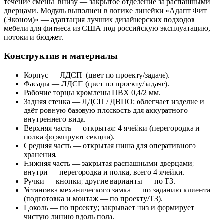
течение смены, внизу — закрытое отделение за распашными
дверцами. Модуль выполнен в логике линейки «Адапт Фит
(Эконом)» — адаптация лучших дизайнерских подходов
мебели для фитнеса из США под российскую эксплуатацию,
потоки и бюджет.
Конструктив и материалы
Корпус — ЛДСП (цвет по проекту/задаче).
Фасады — ЛДСП (цвет по проекту/задаче).
Рабочие торцы кромлены ПВХ 0,4/2 мм.
Задняя стенка — ЛДСП / ДВПО: облегчает изделие и
даёт ровную базовую плоскость для аккуратного
внутреннего вида.
Верхняя часть — открытая: 4 ячейки (перегородка и
полка формируют секции).
Средняя часть — открытая ниша для оперативного
хранения.
Нижняя часть — закрытая распашными дверцами;
внутри — перегородка и полка, всего 4 ячейки.
Ручки — кнопки; другие варианты — по ТЗ.
Установка механического замка — по заданию клиента
(подготовка и монтаж — по проекту/ТЗ).
Цоколь — по проекту; закрывает низ и формирует
чистую линию вдоль пола.