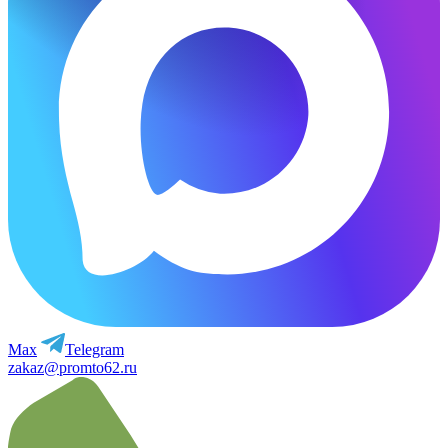
Max
Telegram
zakaz@promto62.ru