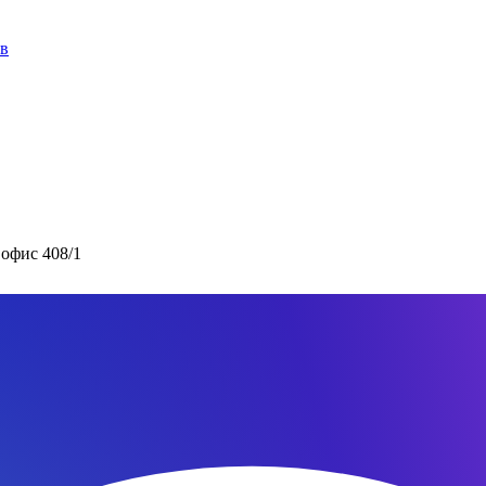
ов
 офис 408/1