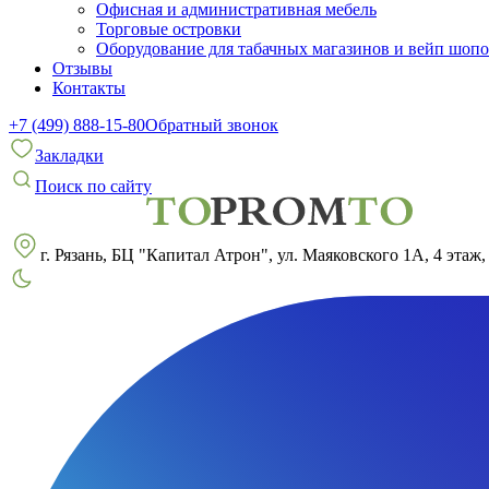
Офисная и административная мебель
Торговые островки
Оборудование для табачных магазинов и вейп шоп
Отзывы
Контакты
+7 (499) 888-15-80
Обратный звонок
Закладки
Поиск по сайту
г. Рязань, БЦ "Капитал Атрон", ул. Маяковского 1А, 4 этаж,