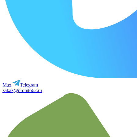
Max
Telegram
zakaz@promto62.ru