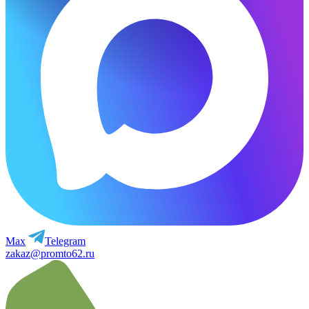
Max
Telegram
zakaz@promto62.ru