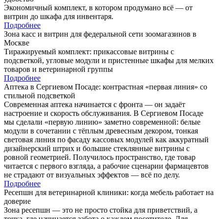
Экономичный комплект, в котором продумано всё — от
витрин до шкафа для инвентаря.
Подробнее
Зона касс и витрин для федеральной сети зоомагазинов в
Москве
Тиражируемый комплект: прикассовые витрины с
подсветкой, угловые модули и пристенные шкафы для мелких
товаров и ветеринарной группы
Подробнее
Аптека в Сергиевом Посаде: контрастная «первая линия» со
стильной подсветкой
Современная аптека начинается с фронта — он задаёт
настроение и скорость обслуживания. В Сергиевом Посаде
мы сделали «первую линию» заметно современной: белые
модули в сочетании с тёплым древесным декором, тонкая
световая линия по фасаду кассовых модулей как аккуратный
дизайнерский штрих и большие стеклянные витрины с
ровной геометрией. Получилось пространство, где товар
читается с первого взгляда, а рабочие сценарии фармацевтов
не страдают от визуальных эффектов — всё по делу.
Подробнее
Ресепшн для ветеринарной клиники: когда мебель работает на
доверие
Зона ресепшн — это не просто стойка для приветствий, а
точка, где начинается забота о каждом посетителе. Для