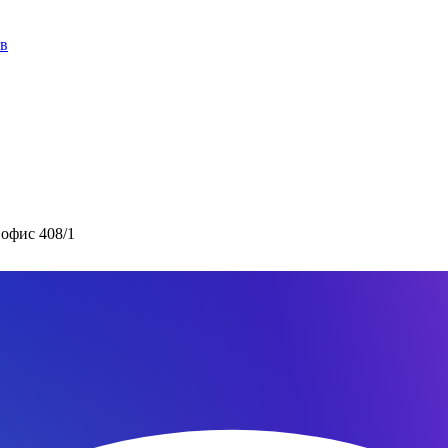
ов
 офис 408/1