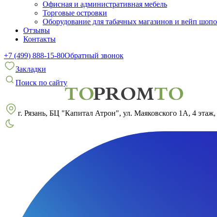
Офисная и административная мебель
Торговые островки
Оборудование для табачных магазинов и вейп шоп
Отзывы
Контакты
+7 (499) 888-15-80
Обратный звонок
Закладки
Поиск по сайту
г. Рязань, БЦ "Капитал Атрон", ул. Маяковского 1А, 4 этаж,