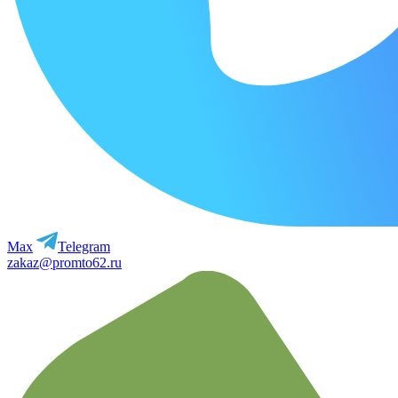
Max
Telegram
zakaz@promto62.ru