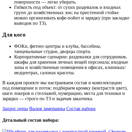
поверхности — легко убирать.
Гибкость под объект: от сухих раздевалок и входных
групп до хозяйственных зон; на пристенной стойке
можно организовать кофе‑пойнт и зарядку (при закладке
выводов по ТЗ).
Для кого
ФОКи, фитнес‑центры и клубы, бассейны,
танцевальные студии, дворцы спорта.
Корпоративные сценарии: раздевалки для сотрудников,
шкафы для хранения личных вещей персонала; входные
зоны и хозяйственные помещения в офисах, клиниках/
медцентрах, салонах красоты.
В каждом проекте мы настраиваем состав и комплектацию
под помещение и поток: подбираем кромку (контраст/в цвет),
шаги локеров и стеллажей, нумерацию, места для техники и
зарядки — строго по ТЗ и задачам заказчика.
Запрос цены
Вызов замерщика
Состав набора
Детальный состав набора: