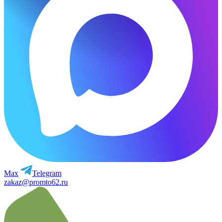
Max
Telegram
zakaz@promto62.ru