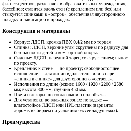
фитнес-центров, раздевалок в образовательных учреждениях,
бассейнов; ставится вдоль стен (с креплением или без) или
стыкуется спинками в «остров», обеспечивая двустороннюю
посадку и навигацию в проходах.
Конструктив и материалы
Корпус: ЛДСП, кромка ПВХ 0,4/2 мм по торцам.
Спинка: ЛДСП, верхние углы скруглены по радиусу для
безопасности детей и комфортной опоры.
Сиденье: ЛДСП, передний торец со скруглением; вынос
по проекту.
Крепление: к стене — по проекту; свободностоящее
исполнение — для линии вдоль стены или в паре
«спинка к спинке» для двустороннего «острова».
Исполнения по длине (эскиз): 1660 / 1920 / 2200 / 2580
мм; высота 800 мм; глубина 450 мм.
Цвета и декоры: по согласованию под объект.
Для установки во влажных зонах: по задаче —
влагостойкое ЛДСП или HPL-пластик (варианты
дороже; выбираем по условиям бассейна/душевых).
Преимущества