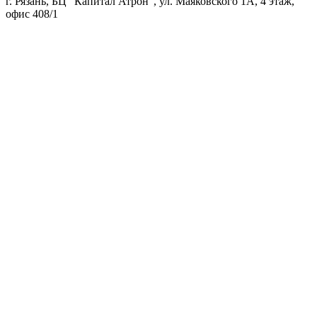
г. Рязань, БЦ "Капитал Атрон", ул. Маяковского 1А, 4 этаж,
офис 408/1