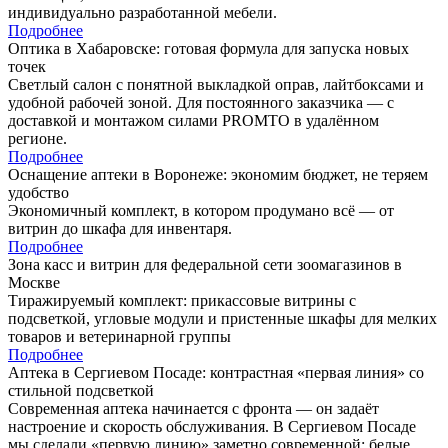
индивидуально разработанной мебели.
Подробнее
Оптика в Хабаровске: готовая формула для запуска новых
точек
Светлый салон с понятной выкладкой оправ, лайтбоксами и
удобной рабочей зоной. Для постоянного заказчика — с
доставкой и монтажом силами PROMTO в удалённом
регионе.
Подробнее
Оснащение аптеки в Воронеже: экономим бюджет, не теряем
удобство
Экономичный комплект, в котором продумано всё — от
витрин до шкафа для инвентаря.
Подробнее
Зона касс и витрин для федеральной сети зоомагазинов в
Москве
Тиражируемый комплект: прикассовые витрины с
подсветкой, угловые модули и пристенные шкафы для мелких
товаров и ветеринарной группы
Подробнее
Аптека в Сергиевом Посаде: контрастная «первая линия» со
стильной подсветкой
Современная аптека начинается с фронта — он задаёт
настроение и скорость обслуживания. В Сергиевом Посаде
мы сделали «первую линию» заметно современной: белые