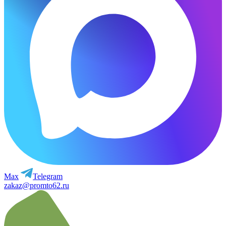
Max
Telegram
zakaz@promto62.ru