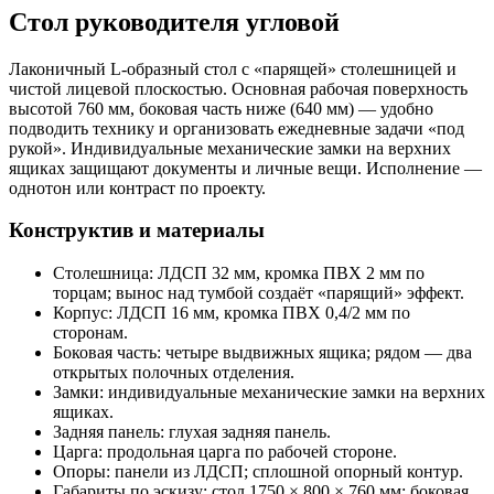
Стол руководителя угловой
Лаконичный L‑образный стол с «парящей» столешницей и
чистой лицевой плоскостью. Основная рабочая поверхность
высотой 760 мм, боковая часть ниже (640 мм) — удобно
подводить технику и организовать ежедневные задачи «под
рукой». Индивидуальные механические замки на верхних
ящиках защищают документы и личные вещи. Исполнение —
однотон или контраст по проекту.
Конструктив и материалы
Столешница: ЛДСП 32 мм, кромка ПВХ 2 мм по
торцам; вынос над тумбой создаёт «парящий» эффект.
Корпус: ЛДСП 16 мм, кромка ПВХ 0,4/2 мм по
сторонам.
Боковая часть: четыре выдвижных ящика; рядом — два
открытых полочных отделения.
Замки: индивидуальные механические замки на верхних
ящиках.
Задняя панель: глухая задняя панель.
Царга: продольная царга по рабочей стороне.
Опоры: панели из ЛДСП; сплошной опорный контур.
Габариты по эскизу: стол 1750 × 800 × 760 мм; боковая