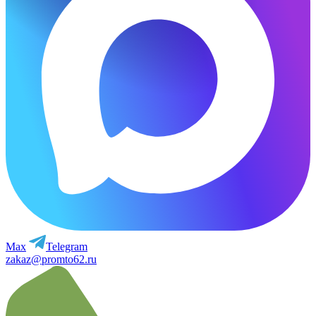
Max
Telegram
zakaz@promto62.ru