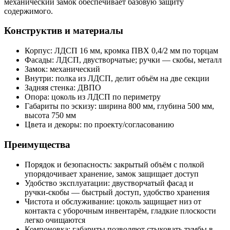
механический замок обеспечивает базовую защиту
содержимого.
Конструктив и материалы
Корпус: ЛДСП 16 мм, кромка ПВХ 0,4/2 мм по торцам
Фасады: ЛДСП, двустворчатые; ручки — скобы, металл
Замок: механический
Внутри: полка из ЛДСП, делит объём на две секции
Задняя стенка: ДВПО
Опора: цоколь из ЛДСП по периметру
Габариты по эскизу: ширина 800 мм, глубина 500 мм,
высота 750 мм
Цвета и декоры: по проекту/согласованию
Преимущества
Порядок и безопасность: закрытый объём с полкой
упорядочивает хранение, замок защищает доступ
Удобство эксплуатации: двустворчатый фасад и
ручки‑скобы — быстрый доступ, удобство хранения
Чистота и обслуживание: цоколь защищает низ от
контакта с уборочным инвентарём, гладкие плоскости
легко очищаются
Компоновка: габариты позволяют стыковать тумбы в