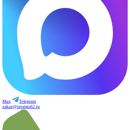
Max
Telegram
zakaz@promto62.ru