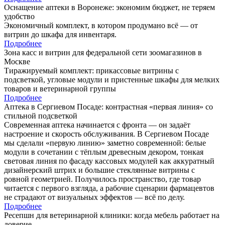
Оснащение аптеки в Воронеже: экономим бюджет, не теряем
удобство
Экономичный комплект, в котором продумано всё — от
витрин до шкафа для инвентаря.
Подробнее
Зона касс и витрин для федеральной сети зоомагазинов в
Москве
Тиражируемый комплект: прикассовые витрины с
подсветкой, угловые модули и пристенные шкафы для мелких
товаров и ветеринарной группы
Подробнее
Аптека в Сергиевом Посаде: контрастная «первая линия» со
стильной подсветкой
Современная аптека начинается с фронта — он задаёт
настроение и скорость обслуживания. В Сергиевом Посаде
мы сделали «первую линию» заметно современной: белые
модули в сочетании с тёплым древесным декором, тонкая
световая линия по фасаду кассовых модулей как аккуратный
дизайнерский штрих и большие стеклянные витрины с
ровной геометрией. Получилось пространство, где товар
читается с первого взгляда, а рабочие сценарии фармацевтов
не страдают от визуальных эффектов — всё по делу.
Подробнее
Ресепшн для ветеринарной клиники: когда мебель работает на
доверие