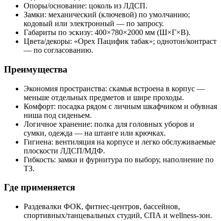
Опоры/основание: цоколь из ЛДСП.
Замки: механический (ключевой) по умолчанию;
кодовый или электронный — по запросу.
Габариты по эскизу: 400×780×2000 мм (Ш×Г×В).
Цвета/декоры: «Орех Пацифик табак»; однотон/контраст
— по согласованию.
Преимущества
Экономия пространства: скамья встроена в корпус —
меньше отдельных предметов и шире проходы.
Комфорт: посадка рядом с личным шкафчиком и обувная
ниша под сиденьем.
Логичное хранение: полка для головных уборов и
сумки, одежда — на штанге или крючках.
Гигиена: вентиляция на корпусе и легко обслуживаемые
плоскости ЛДСП/МДФ.
Гибкость: замки и фурнитура по выбору, наполнение по
ТЗ.
Где применяется
Раздевалки ФОК, фитнес‑центров, бассейнов,
спортивных/танцевальных студий, СПА и wellness‑зон.