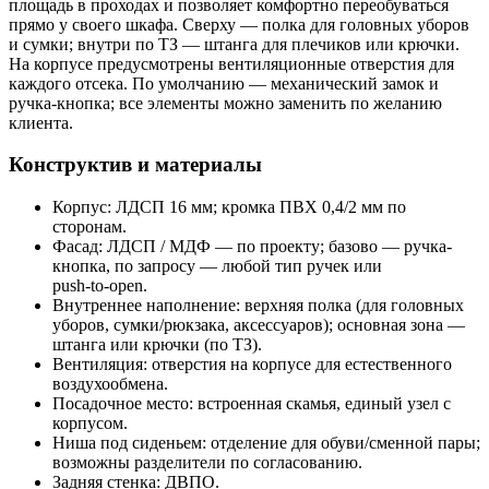
площадь в проходах и позволяет комфортно переобуваться
прямо у своего шкафа. Сверху — полка для головных уборов
и сумки; внутри по ТЗ — штанга для плечиков или крючки.
На корпусе предусмотрены вентиляционные отверстия для
каждого отсека. По умолчанию — механический замок и
ручка-кнопка; все элементы можно заменить по желанию
клиента.
Конструктив и материалы
Корпус: ЛДСП 16 мм; кромка ПВХ 0,4/2 мм по
сторонам.
Фасад: ЛДСП / МДФ — по проекту; базово — ручка-
кнопка, по запросу — любой тип ручек или
push‑to‑open.
Внутреннее наполнение: верхняя полка (для головных
уборов, сумки/рюкзака, аксессуаров); основная зона —
штанга или крючки (по ТЗ).
Вентиляция: отверстия на корпусе для естественного
воздухообмена.
Посадочное место: встроенная скамья, единый узел с
корпусом.
Ниша под сиденьем: отделение для обуви/сменной пары;
возможны разделители по согласованию.
Задняя стенка: ДВПО.