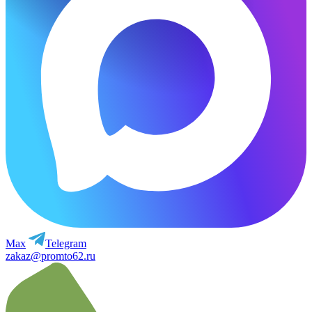
Max
Telegram
zakaz@promto62.ru