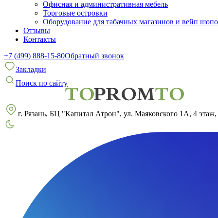
Офисная и административная мебель
Торговые островки
Оборудование для табачных магазинов и вейп шоп
Отзывы
Контакты
+7 (499) 888-15-80
Обратный звонок
Закладки
Поиск по сайту
г. Рязань, БЦ "Капитал Атрон", ул. Маяковского 1А, 4 этаж,