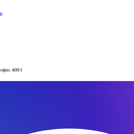
ов
 офис 408/1