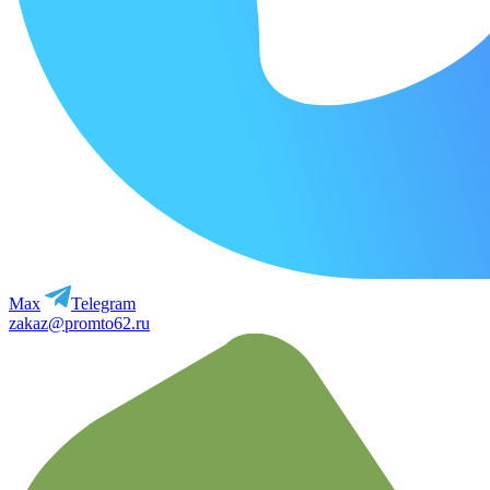
Max
Telegram
zakaz@promto62.ru