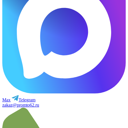
Max
Telegram
zakaz@promto62.ru