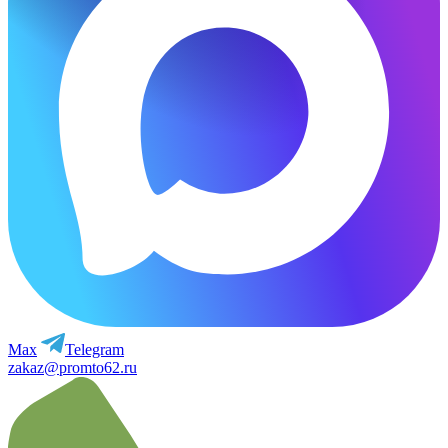
Max
Telegram
zakaz@promto62.ru