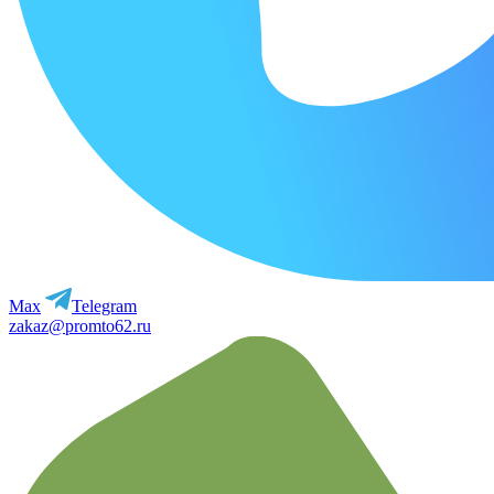
Max
Telegram
zakaz@promto62.ru