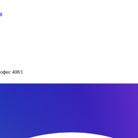
ов
 офис 408/1