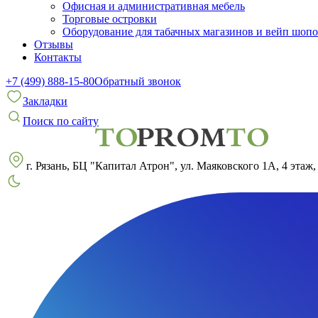
Офисная и административная мебель
Торговые островки
Оборудование для табачных магазинов и вейп шоп
Отзывы
Контакты
+7 (499) 888-15-80
Обратный звонок
Закладки
Поиск по сайту
г. Рязань, БЦ "Капитал Атрон", ул. Маяковского 1А, 4 этаж,