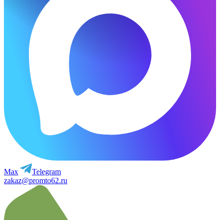
Max
Telegram
zakaz@promto62.ru