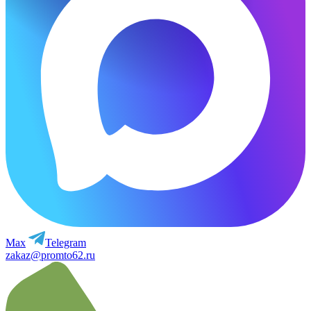
Max
Telegram
zakaz@promto62.ru