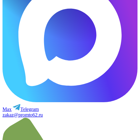
Max
Telegram
zakaz@promto62.ru