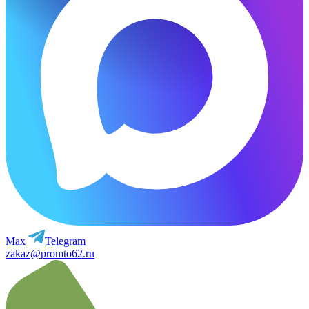
Max
Telegram
zakaz@promto62.ru