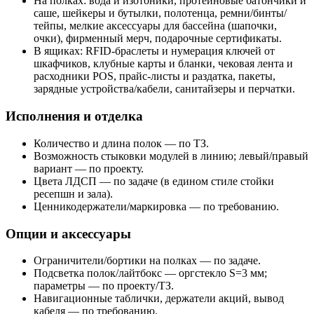
На полках: вода и изотоники, протеиновые батончики и
саше, шейкеры и бутылки, полотенца, ремни/бинты/
тейпы, мелкие аксессуары для бассейна (шапочки,
очки), фирменный мерч, подарочные сертификаты.
В ящиках: RFID-браслеты и нумерация ключей от
шкафчиков, клубные карты и бланки, чековая лента и
расходники POS, прайс-листы и раздатка, пакеты,
зарядные устройства/кабели, санитайзеры и перчатки.
Исполнения и отделка
Количество и длина полок — по ТЗ.
Возможность стыковки модулей в линию; левый/правый
вариант — по проекту.
Цвета ЛДСП — по задаче (в едином стиле стойки
ресепшн и зала).
Ценникодержатели/маркировка — по требованию.
Опции и аксессуары
Ограничители/бортики на полках — по задаче.
Подсветка полок/лайтбокс — оргстекло S=3 мм;
параметры — по проекту/ТЗ.
Навигационные таблички, держатели акций, вывод
кабеля — по требованию.