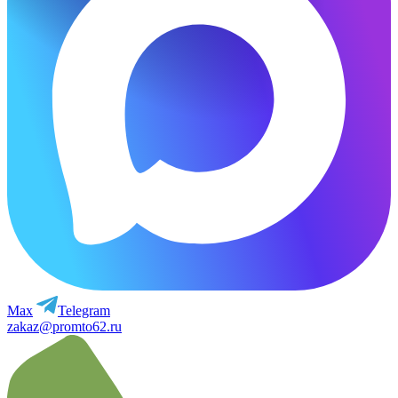
Max
Telegram
zakaz@promto62.ru