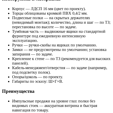
Корпус — ЛДСП 16 мм (цвет по проекту).
Торцы облицованы кромкой ПВХ 0,4/2 мм.
Подвесные полки — на скрытых держателях
(невидимый монтаж); количество, длина и шаг — по ТЗ;
перестановка по высоте — по задаче.
Тумбовая часть — выдвижные ящики на стандартной
фурнитуре под ежедневную интенсивную
эксплуатацию.
Ручки — ручки-скобы на ящиках по умолчанию.
Замки — не предусмотрены по умолчанию; установка
запирания — по задаче.
Крепление к стене — по ТЗ (рекомендуется для высоких
панелей).
Кабель-менеджмент/отверстия — по задаче (например,
под подсветку полок).
Опоры/цоколь — по проекту.
Габариты по эскизу: Ш×Г×В.
Преимущества
Импульсные продажи на уровне глаз: полки без
видимых стоек — аккуратная витрина и быстрая
навигация по товару.