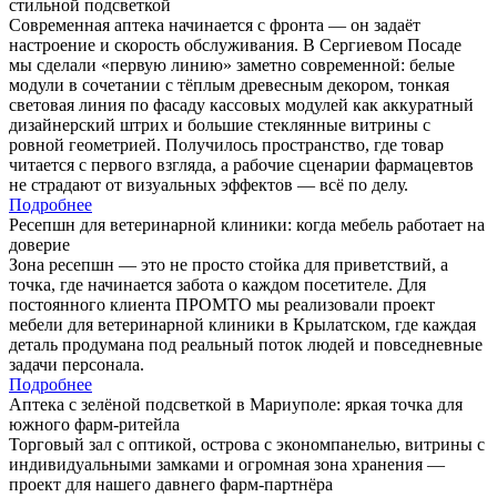
стильной подсветкой
Современная аптека начинается с фронта — он задаёт
настроение и скорость обслуживания. В Сергиевом Посаде
мы сделали «первую линию» заметно современной: белые
модули в сочетании с тёплым древесным декором, тонкая
световая линия по фасаду кассовых модулей как аккуратный
дизайнерский штрих и большие стеклянные витрины с
ровной геометрией. Получилось пространство, где товар
читается с первого взгляда, а рабочие сценарии фармацевтов
не страдают от визуальных эффектов — всё по делу.
Подробнее
Ресепшн для ветеринарной клиники: когда мебель работает на
доверие
Зона ресепшн — это не просто стойка для приветствий, а
точка, где начинается забота о каждом посетителе. Для
постоянного клиента ПРОМТО мы реализовали проект
мебели для ветеринарной клиники в Крылатском, где каждая
деталь продумана под реальный поток людей и повседневные
задачи персонала.
Подробнее
Аптека с зелёной подсветкой в Мариуполе: яркая точка для
южного фарм-ритейла
Торговый зал с оптикой, острова с экономпанелью, витрины с
индивидуальными замками и огромная зона хранения —
проект для нашего давнего фарм-партнёра