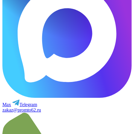
Max
Telegram
zakaz@promto62.ru