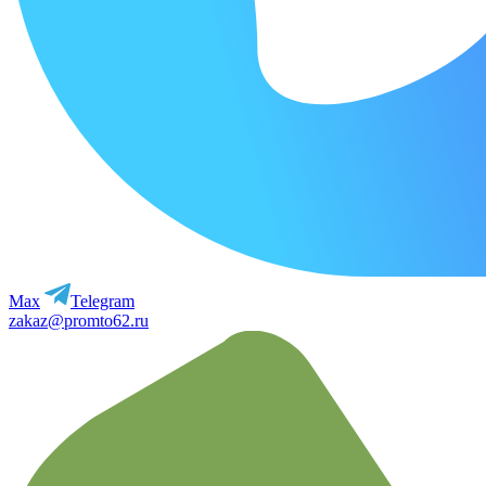
Max
Telegram
zakaz@promto62.ru