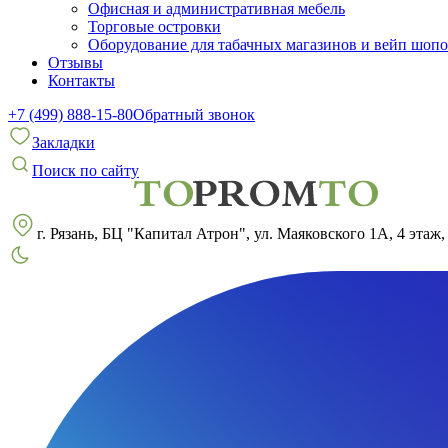
Офисная и административная мебель
Торговые островки
Оборудование для табачных магазинов и вейп шоп
Отзывы
Контакты
+7 (499) 888-15-80
Обратный звонок
Закладки
Поиск по сайту
г. Рязань, БЦ "Капитал Атрон", ул. Маяковского 1А, 4 этаж,