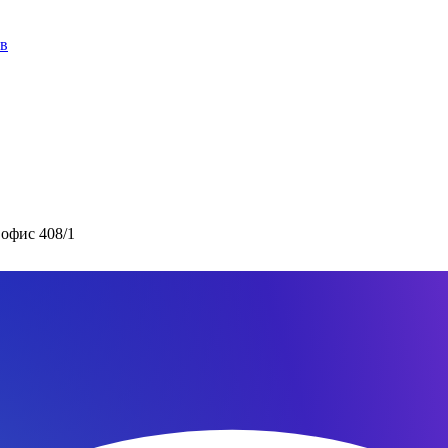
ов
 офис 408/1