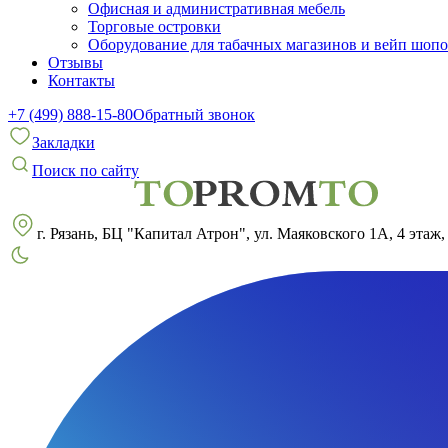
Офисная и административная мебель
Торговые островки
Оборудование для табачных магазинов и вейп шоп
Отзывы
Контакты
+7 (499) 888-15-80
Обратный звонок
Закладки
Поиск по сайту
г. Рязань, БЦ "Капитал Атрон", ул. Маяковского 1А, 4 этаж,