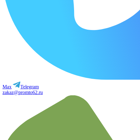
Max
Telegram
zakaz@promto62.ru