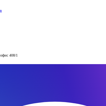
ов
 офис 408/1