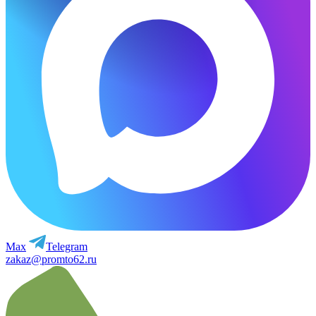
Max
Telegram
zakaz@promto62.ru