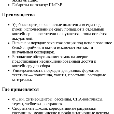
эксплуатацию.
Габариты по эскизу: Ш×Г×В
Преимущества
Удобная сортировка: чистые полотенца всегда под
рукой, использованные сразу попадают в отдельный
контейнер — посетители не путаются, а зона остаётся
аккуратной.
Гигиена и порядок: закрытая секция под использованное
бельё с приёмным окном исключает контакт и
визуальный беспорядок.
Безопасное обслуживание: замок на дверце
предотвращает несанкционированный доступ к
контейнеру для сбора.
Универсальность: подходит для разных форматов
текстиля — полотенца, халаты, простыни, расходные
материалы.
Где применяется
ФОКи, фитнес‑центры, бассейны, СПА‑комплексы,
термы, wellness‑пространства.
Спортивные школы, корпоративные раздевалки,
гостиницы, медицинские и реабилитационные центры.