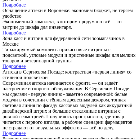
Подробнее
Оснащение аптеки в Воронеже: экономим бюджет, не теряем
удобство
Экономичный комплект, в котором продумано всё — от
витрин до шкафа для инвентаря.
Подробнее
Зона касс и витрин для федеральной сети зоомагазинов в
Москве
Тиражируемый комплект: прикассовые витрины с
подсветкой, угловые модули и пристенные шкафы для мелких
товаров и ветеринарной группы
Подробнее
Аптека в Сергиевом Посаде: контрастная «первая линия» со
стильной подсветкой
Современная аптека начинается с фронта — он задаёт
настроение и скорость обслуживания. В Сергиевом Посаде
мы сделали «первую линию» заметно современной: белые
модули в сочетании с тёплым древесным декором, тонкая
световая линия по фасаду кассовых модулей как аккуратный
дизайнерский штрих и большие стеклянные витрины с
ровной геометрией. Получилось пространство, где товар
читается с первого взгляда, а рабочие сценарии фармацевтов
не страдают от визуальных эффектов — всё по делу.
Подробнее
Ресепшн для ветеринарной клиники: когда мебель работает на