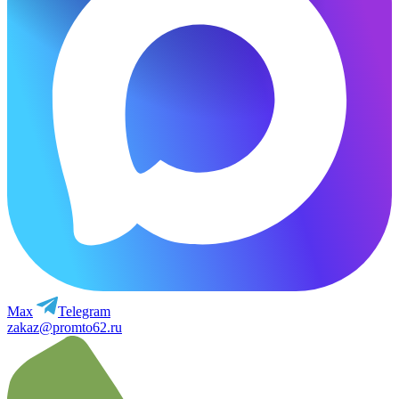
Max
Telegram
zakaz@promto62.ru