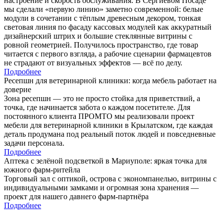
настроение и скорость обслуживания. В Сергиевом Посаде
мы сделали «первую линию» заметно современной: белые
модули в сочетании с тёплым древесным декором, тонкая
световая линия по фасаду кассовых модулей как аккуратный
дизайнерский штрих и большие стеклянные витрины с
ровной геометрией. Получилось пространство, где товар
читается с первого взгляда, а рабочие сценарии фармацевтов
не страдают от визуальных эффектов — всё по делу.
Подробнее
Ресепшн для ветеринарной клиники: когда мебель работает на
доверие
Зона ресепшн — это не просто стойка для приветствий, а
точка, где начинается забота о каждом посетителе. Для
постоянного клиента ПРОМТО мы реализовали проект
мебели для ветеринарной клиники в Крылатском, где каждая
деталь продумана под реальный поток людей и повседневные
задачи персонала.
Подробнее
Аптека с зелёной подсветкой в Мариуполе: яркая точка для
южного фарм-ритейла
Торговый зал с оптикой, острова с экономпанелью, витрины с
индивидуальными замками и огромная зона хранения —
проект для нашего давнего фарм-партнёра
Подробнее