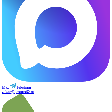
Max
Telegram
zakaz@promto62.ru