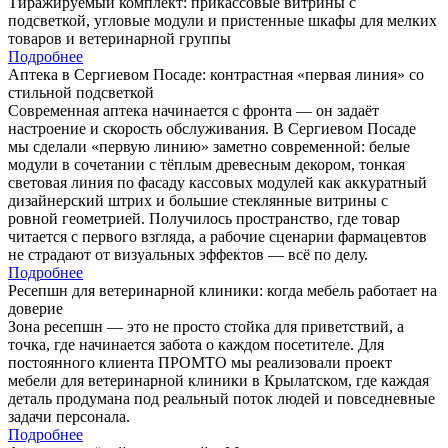
Тиражируемый комплект: прикассовые витрины с
подсветкой, угловые модули и пристенные шкафы для мелких
товаров и ветеринарной группы
Подробнее
Аптека в Сергиевом Посаде: контрастная «первая линия» со
стильной подсветкой
Современная аптека начинается с фронта — он задаёт
настроение и скорость обслуживания. В Сергиевом Посаде
мы сделали «первую линию» заметно современной: белые
модули в сочетании с тёплым древесным декором, тонкая
световая линия по фасаду кассовых модулей как аккуратный
дизайнерский штрих и большие стеклянные витрины с
ровной геометрией. Получилось пространство, где товар
читается с первого взгляда, а рабочие сценарии фармацевтов
не страдают от визуальных эффектов — всё по делу.
Подробнее
Ресепшн для ветеринарной клиники: когда мебель работает на
доверие
Зона ресепшн — это не просто стойка для приветствий, а
точка, где начинается забота о каждом посетителе. Для
постоянного клиента ПРОМТО мы реализовали проект
мебели для ветеринарной клиники в Крылатском, где каждая
деталь продумана под реальный поток людей и повседневные
задачи персонала.
Подробнее