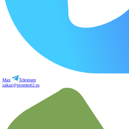
Max
Telegram
zakaz@promto62.ru