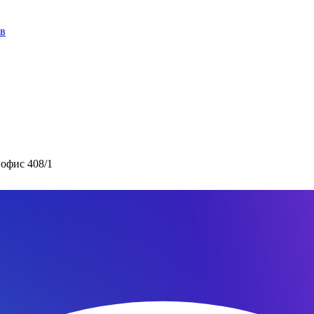
ов
 офис 408/1