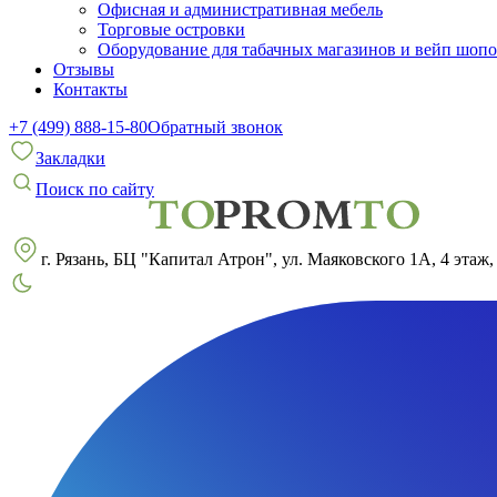
Офисная и административная мебель
Торговые островки
Оборудование для табачных магазинов и вейп шоп
Отзывы
Контакты
+7 (499) 888-15-80
Обратный звонок
Закладки
Поиск по сайту
г. Рязань, БЦ "Капитал Атрон", ул. Маяковского 1А, 4 этаж,