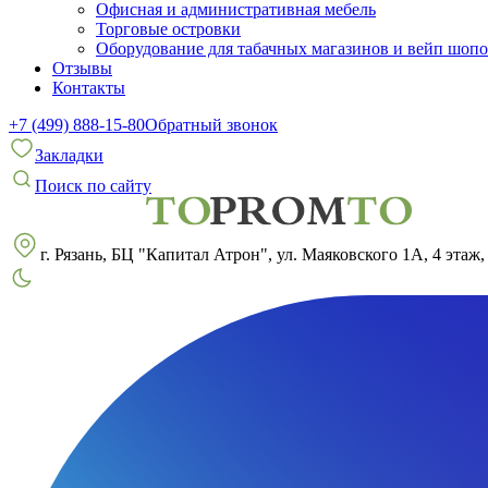
Офисная и административная мебель
Торговые островки
Оборудование для табачных магазинов и вейп шоп
Отзывы
Контакты
+7 (499) 888-15-80
Обратный звонок
Закладки
Поиск по сайту
г. Рязань, БЦ "Капитал Атрон", ул. Маяковского 1А, 4 этаж,