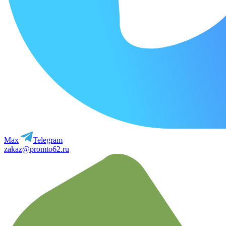
Max
Telegram
zakaz@promto62.ru