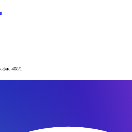
ов
 офис 408/1