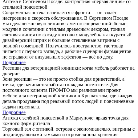
Аптека в Сергиевом Посаде: контрастная «первая линия» со
стильной подсветкой
Современная аптека начинается с фронта — он задаёт
настроение и скорость обслуживания. В Сергиевом Посаде
мы сделали «первую линию» заметно современной: белые
модули в сочетании с тёплым древесным декором, тонкая
световая линия по фасаду кассовых модулей как аккуратный
дизайнерский штрих и большие стеклянные витрины с
ровной геометрией. Получилось пространство, где товар
читается с первого взгляда, а рабочие сценарии фармацевтов
не страдают от визуальных эффектов — всё по делу.
Подробнее
Ресепшн для ветеринарной клиники: когда мебель работает на
доверие
Зона ресепшн — это не просто стойка для приветствий, а
точка, где начинается забота о каждом посетителе. Для
постоянного клиента ПРОМТО мы реализовали проект
мебели для ветеринарной клиники в Крылатском, где каждая
деталь продумана под реальный поток людей и повседневные
задачи персонала.
Подробнее
Аптека с зелёной подсветкой в Мариуполе: яркая точка для
южного фарм-ритейла
Торговый зал с оптикой, острова с экономпанелью, витрины с
индивидуальными замками и огромная зона хранения —