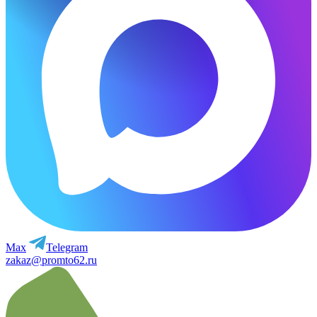
Max
Telegram
zakaz@promto62.ru